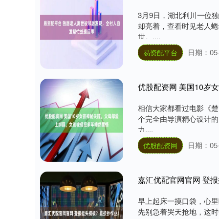
3月9日，湖北利川一位
却亮着，查看时见老人蜷
世。....
日期：05-
易资配平台
优股配资网 美国10
相信大家都看过电影《楚
个完全由导演精心设计的
力....
日期：05-
优股配资网
嘉汇优配官网官网 登
早上起床一摸口袋，心里
先别急着哭天抢地，这时候