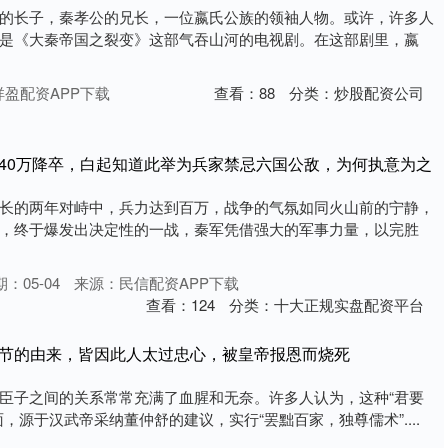
的长子，秦孝公的兄长，一位嬴氏公族的领袖人物。或许，许多人
是《大秦帝国之裂变》这部气吞山河的电视剧。在这部剧里，嬴
盈配资APP下载
查看：
88
分类：
炒股配资公司
杀40万降卒，白起知道此举为兵家禁忌六国公敌，为何执意为之
长的两年对峙中，兵力达到百万，战争的气氛如同火山前的宁静，
，终于爆发出决定性的一战，秦军凭借强大的军事力量，以完胜
：05-04
来源：民信配资APP下载
查看：
124
分类：
十大正规实盘配资平台
朝节的由来，皆因此人太过忠心，被皇帝报恩而烧死
臣子之间的关系常常充满了血腥和无奈。许多人认为，这种“君要
，源于汉武帝采纳董仲舒的建议，实行“罢黜百家，独尊儒术”....