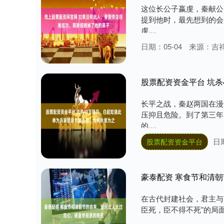
这位长公子嬴虔，秦献公
提到他时，最先想到的会
虔....
日期：05-04
来源：吉祥
股票配资资金平台 坑
长平之战，秦赵两国在漫
压抑且危险。到了第三年
的....
日期
股票配资资金平台
豪泰配资 寒食节和清
在古代封建社会，君主与
臣死，臣不得不死”的局面