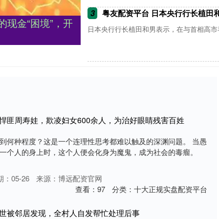
3
粤友配资平台 日本央行行长植田
的现金“困境”，开
日本央行行长植田和男表示，在与首相高市早
悍匪周寿娃，欺凌妇女600余人，为治好眼睛残害百姓
到何种程度？这是一个连理性思考都难以触及的深渊问题。 当愚
一个人的身上时，这个人便会化身为魔鬼，成为社会的毒瘤。
：05-26
来源：博远配资官网
查看：
97
分类：
十大正规实盘配资平台
离世被邻居发现，全村人自发帮忙处理后事