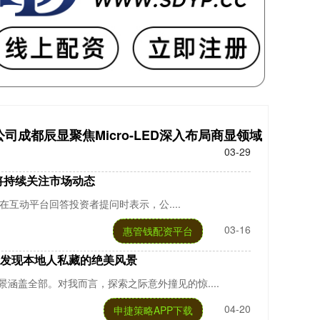
司成都辰显聚焦Micro-LED深入布局商显领域
03-29
将持续关注市场动态
日在互动平台回答投资者提问时表示，公....
03-16
惠管钱配资平台
招发现本地人私藏的绝美风景
涵盖全部。对我而言，探索之际意外撞见的惊....
04-20
申捷策略APP下载