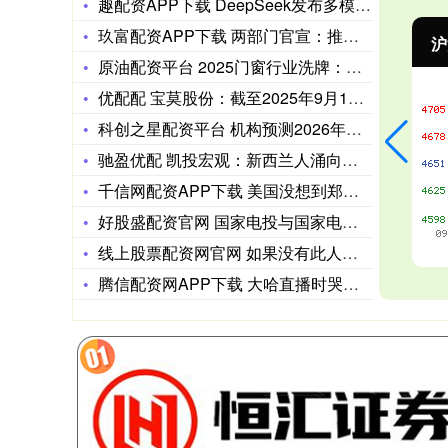
趣配资APP下载 DeepSeek发布多模态论文又连夜删除，
玖富配资APP下载 两部门官宣：推进专业与标准化教育融合试点
沪深300
4694.44
43.13
0.93%
原油配资平台 2025门窗行业洗牌：节能与静音成为“硬指标”
优配配 宝莫股份：截至2025年9月10日收盘，公司股东总数
科创之星配资平台 机构预测2026年泰国通胀率有望回升至正值
驰盈优配 凯投宏观：新西兰人涌向澳大利亚将减缓复苏
千信网配资APP下载 美国没想到郑丽文会来这一招！变天信号已
好股盛配资官网 国家电投与国家电网80亿组建新公司！是何逻辑
线上股票配资网官网 如果没有此人，秦国变法很难成功，商鞅却割
腾信配资网APP下载 大哈直播时哭了 哈妈也受了委屈 她不忍