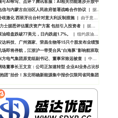
圈可AI帮写、点评？腾讯客服：AI相关功能逐步开放中
8月8
电信与内蒙古自治区人民政府签署战略合作协议
据人民邮电报，8月7日，中国电信集团有限公司与内蒙古自治区人民政府签署战略合作协议，此次战略合作重点围绕算力基础设施建设、新一代通信网络建设、产业数字化转型、低空经济高质量发展等领域深化合作，加快内蒙古数字经济发展与产业数字化进程，奋力书写中国式现代化内蒙古新篇章。
业板指
3563.12
基金指数
47.56
1.35%
分歧激化 西班牙出台针对意大利反制措施
由于意大利拒绝取消因休达“偷渡潮”危机而针对西班牙启动的边境管控措施，西班牙政府宣布将对来自意大利的旅客实施入境检查。西班牙广播电视公司援引西班牙政府颁布的一项政令报道，自8日午夜起，西班牙将在港口与机场对从意大利入境的旅客实施随机抽查，该措施暂定执行至9月7日。西班牙方面给出的理由是，意大利正持续面临非法移民涌入的巨大压力。西班牙执法人员对来自意大利的旅客进行检查时，将核对旅客身份、国籍信息；针对第三国公民，将检查其签证或居留许可。
海力士据悉评估重庆资产方案 包括引入投资者
据知情人士称，SK海力士正研究旗下重庆资产的方案选项，包括引入投资者以帮助加速增长。消息人士称，作为英伟达高带宽内存芯片的重要供应商，SK海力士正与潜在顾问接洽，对该业务进行评估。知情人士表示，潜在的股权出售可能使该设施的估值达到约30亿美元。SK海力士网站显示，该公司20多年前进入中国市场，当时与无锡签署协议建设其首座大型海外晶圆制造厂。位于重庆的设施是SK海力士重要的半导体封装与测试基地。知情人士表示，竞购者可能包括中国基金和产业投资者，SK海力士可能保留该资产的少数股权。知情人士还称，相关讨论仍处于初步阶段，未必会达成任何交易。
原油暗盘跌破77美元，日内跌超1.7%。
纽约原油暗盘跌破77美元，日内跌超1.7%。
本周安达科技、广州酒家、荣昌生物等15只个股发布业绩预告，其中业绩大幅预增3只，百奥赛图净利润预测同比增长412.71%
本周安
宁波机场即将停航，江浙沪一带受台风“白海豚”影响航班取消率高
受第
东方电气集团原党组副书记、董事宋致远被查
中国东方电气集团有限公司原党组副书记、董事宋致远涉嫌严重违纪违法，目前正接受中央纪委国家监委纪律审查和监察调查。（央视新闻）
用友网络董事长王文京：公司正加速转型 企业AI业务占比快速提升
8月7
“抱团”抬价！东北明确新能源集中报价仅限同省同集团
据中国