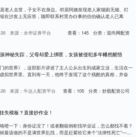
独居老人去世，子女不在身边。邻居阿姨发现老人家烟囱无烟、灯
缩在沙发上无应答，随即联系村里办白事的伯伯确认老人已离
26
来源：永华证券平台
查看：
145
分类：
迎尚网配资
岁女孩神秘失踪，父母却爱上绑匪，女孩被侵犯多年幡然醒悟
门的世界》，这部影片讲述了主人公从出生到成家立业，生活在一
虚拟世界里。直到有一天，他终于发现了这个残酷的真相，并奋
26
来源：牛达人配资平台
查看：
105
分类：
炒股配资公司
报挂失模板？直接抄作业！
咯噔一下：身份证没了！或者翻箱倒柜找毕业证，怎么都找不着？
最该做的不是满世界乱找，而是赶紧给它来个“法律性死亡”—....