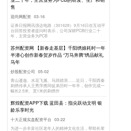
售
迎尚网配资
03-16
证券日报网讯强达电路（301628）9月16日在互动平
台回答投资者提问时表示，公司深耕PCB行业二十
年，主营业务为PCB
苏州配资网 【新春走基层】千阳绣娘耗时一年
半潜心创作新春贺岁作品 “万马奔腾”绣品献礼
马年
炒股配资公司
05-02
青山逶迤、水花飞溅、马蹄踏浪……近日，千阳西秦
刺绣传承人王秀萍携同徒弟历时一年半，创作完成一
幅长2.5米、宽1米的刺绣作
辉煌配资APP下载 蓝田县：指尖跃动文明 银
龄乐享时光
十大正规实盘配资平台
03-22
为进一步丰富社区老年人的精神文化生活，帮助长辈