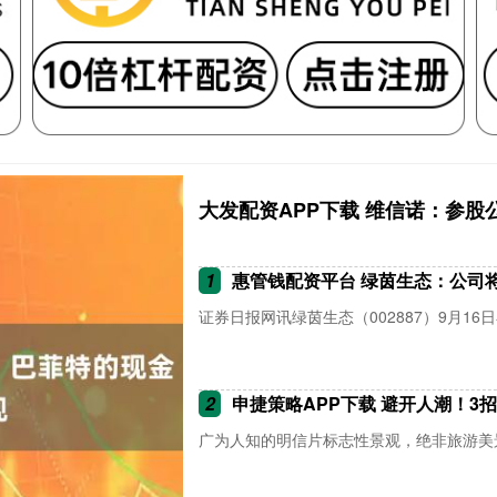
大发配资APP下载 维信诺：参股公
1
惠管钱配资平台 绿茵生态：公司
证券日报网讯绿茵生态（002887）9月16
2
申捷策略APP下载 避开人潮！3
广为人知的明信片标志性景观，绝非旅游美景