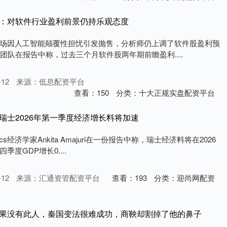
师：对软件行业盈利前景仍持乐观态度
场因人工智能颠覆性担忧引发抛售，分析师仍上调了软件股盈利预
r领导的团队在报告中称，过去三个月软件股两年期前瞻盈利....
12
来源：低息配资平台
查看：
150
分类：
十大正规实盘配资平台
瑞士2026年第一季度经济增长料将加速
onomics经济学家Ankita Amajuri在一份报告中称，瑞士经济料将在2026
度GDP增长0....
12
来源：汇通资管配资平台
查看：
193
分类：
迎尚网配资
如果没有此人，秦国变法很难成功，商鞅却割掉了他的鼻子