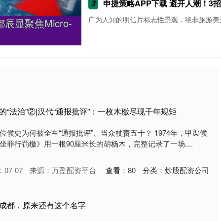
3
申捷策略APP下载 避开人潮！3
广为人知的明信片标志性景观，绝非旅游美景
显聚焦Micro-
的“法治”②|汉代“通报批评”：一枚木檄尽现千年规矩
候史为何被全军“通报批评”、当众杖责五十？ 1974年，甲渠候
罪行罚檄》用一根90厘米长的胡杨木，完整记录了一场....
07-07
来源：万盈配资平台
查看：
80
分类：
炒股配资公司
叫成都，原来还有这个名字