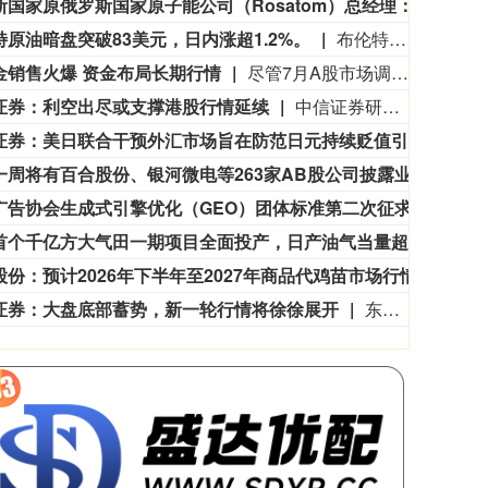
俄罗斯国家原俄罗斯国家原子能公司（Rosatom）总经理：计划尽早接回所有从伊朗撤离的专家。据他透露，如果一切顺利，俄罗斯国家原子能公司将在今年秋季把布什尔核电站的工作人员数量恢复到100人。
俄罗
特原油暗盘突破83美元，日内涨超1.2%。
布伦特原油暗盘突破83美元，日内涨超1.2%。
3563.12
基金指数
72
47.56
1.35%
金销售火爆 资金布局长期行情
尽管7月A股市场调整，但新发基金市场却呈现出冷暖反差，多只主动权益新品募集成绩亮眼。普通投资者踊跃认购新基金的背后，是不少基金经理对于当前科技行情长周期属性的深度研判，公募普遍判断AI产业浪潮不是短期主题炒作，科技浪潮的演绎周期也远不止半年。
证券：利空出尽或支撑港股行情延续
中信证券研报指出，近一个月恒生综指迎来业绩预期反转，中报超预期与利好预告推动全年盈利上修；而恒科指数受制于乘用车盈利分化及头部互联网平台资本开支扩张对短期利润率的压制，预期修复相对滞后。行业上，医疗保健（CXO与制药龙头驱动）、金融（券商资管与保险）、公用事业及周期运输景气上行；消费、地产及资讯科技预期遭下调。交易层面呈现资金回补超跌低位板块与交易高景气业绩动能的“双管齐下”特征。面对财报密集披露期与海内外宏观扰动，配置建议维持“红利防守+成长弹性”杠铃策略：防守端锁定高股息、低β“类债”资产；进攻端聚焦互联网巨头、双向资金加仓的机器人与生物科技，以及技术硬件与AI应用，兼顾创新药及工业金属的催化布局。
中信证券：美日联合干预外汇市场旨在防范日元持续贬值引发风险外溢
中信
未来一周将有百合股份、银河微电等263家AB股公司披露业绩。
未来一
中国广告协会生成式引擎优化（GEO）团体标准第二次征求意见会议在北京召开
8月
渤海首个千亿方大气田一期项目全面投产，日产油气当量超5200吨
澎湃
益生股份：预计2026年下半年至2027年商品代鸡苗市场行情较好
益生
证券：大盘底部蓄势，新一轮行情将徐徐展开
东吴证券研报表示，在经历了7月的风格调整后，短期A股风格的再平衡，本质上是内生交易拥挤与外围市场联动共同驱动的资金面修正，而非产业趋势证伪，再从市场波动、股价位置、拥挤度、融资四个维度观察当前市场的状态。当前市场已经进入降波筑底的阶段，而接下来8月的业绩期将是关键的变奏点，AI主线有望再度走强。此外，其他景气线索也值得关注：创新药/CXO，业绩、政策等多因素共振，景气持续上修；电力设备，电网、电源等环节具备出海优势；有色金属，降息预期再度升温，金、铜价格修复。