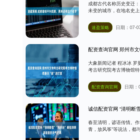
成都古代名称历史变迁：
未变的城市，在地名史上十
日期：07-0
速盈策略
配资查询官网 郑州市文
大象新闻记者 程冰冰 
考古研究院考古博物馆特别推
日期：0
配资查询官网
诚信配资官网 “清明断雪
春至清明，谚语传情。作
青，放风筝”等说法，都与