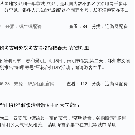
从蜀地故都到千年蓉城 成都，是我国为数不多名字沿用两千多年
分罕见。很多人只知道“成都”这个固定名号，却不清楚它在不....
7
来源：钱生钱配资
查看：
84
分类：
迎尚网配资
物考古研究院考古博物馆把春天“装”进灯里
罗曼 清明时节，春和景明。4月5日，清明节假期第二天，郑州市文物
出“春晖·寄思”压花台灯DIY活动，邀请游客在手....
6-23
来源：沪深优配官网
查看：
118
分类：
迎尚网配资
”“雨纷纷” 解锁清明谚语里的天气密码
为二十四节气中谚语最丰富的节气，“清明断雪，谷雨断霜”“杨柳
清明的天气息息相关。 清明降雪多集中在东北等城市 清明....