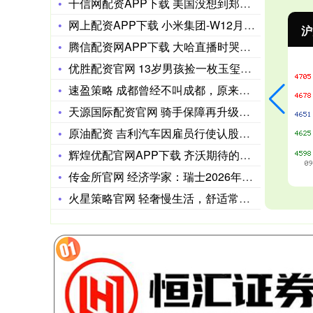
千信网配资APP下载 美国没想到郑丽文会来这一招！变天信号已
网上配资APP下载 小米集团-W12月15日斥资3.02亿港
沪深300
4694.44
北
43.13
0.93%
腾信配资网APP下载 大哈直播时哭了 哈妈也受了委屈 她不忍
优胜配资官网 13岁男孩捡一枚玉玺，上交奖励20元路费，45
速盈策略 成都曾经不叫成都，原来还有这个名字
天源国际配资官网 骑手保障再升级，“消防轻骑兵”守护社区安全
原油配资 吉利汽车因雇员行使认股权而发行1.5万股股份
辉煌优配官网APP下载 齐沃期待的改变！国米关键数据近2年第
传金所官网 经济学家：瑞士2026年第一季度经济增长料将加速
火星策略官网 轻奢慢生活，舒适常相伴——西牧沙发以实力诠释家