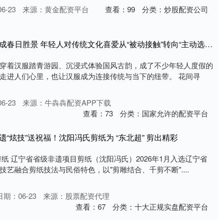
6-23
来源：黄金配资平台
查看：
99
分类：
炒股配资公司
万盈配资官网 汉服踏青成春日胜景 年轻人对传统文化喜爱从“被动接触”转向“主动选择”
穿着汉服踏青游园、沉浸式体验国风古韵，成了不少年轻人度假的
走进人们心里，也让汉服成为连接传统与当下的纽带。 花间寻
6-23
来源：牛犇犇配资APP下载
查看：
73
分类：
国家允许的配资平台
遗“炫技”送祝福！沈阳冯氏剪纸为 “东北超” 剪出精彩
纸 辽宁省省级非遗项目剪纸（沈阳冯氏）2026年1月入选辽宁省
艺融合剪纸技法与民俗特色，以"剪雕结合、千剪不断"....
日期：06-23
来源：股票配资代理
查看：
67
分类：
十大正规实盘配资平台