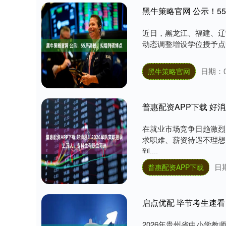
黑牛策略官网 公示！5
近日，黑龙江、福建、辽
动态调整增设学位授予点申
日期：0
黑牛策略官网
普惠配资APP下载 好
在就业市场竞争日趋激烈
求职难、薪资待遇不理想
到....
日期
普惠配资APP下载
启点优配 毕节考生速看
2026年贵州省中小学教