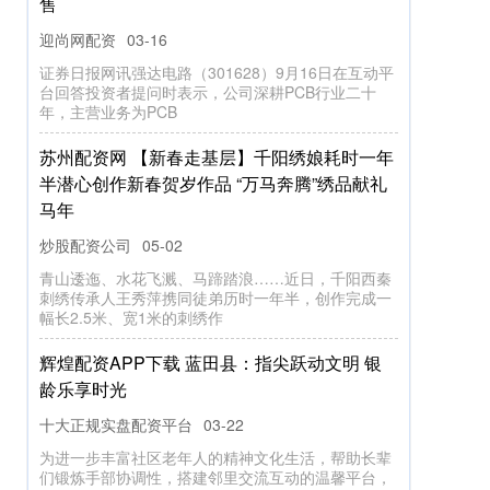
售
迎尚网配资
03-16
证券日报网讯强达电路（301628）9月16日在互动平
台回答投资者提问时表示，公司深耕PCB行业二十
年，主营业务为PCB
苏州配资网 【新春走基层】千阳绣娘耗时一年
半潜心创作新春贺岁作品 “万马奔腾”绣品献礼
马年
炒股配资公司
05-02
青山逶迤、水花飞溅、马蹄踏浪……近日，千阳西秦
刺绣传承人王秀萍携同徒弟历时一年半，创作完成一
幅长2.5米、宽1米的刺绣作
辉煌配资APP下载 蓝田县：指尖跃动文明 银
龄乐享时光
十大正规实盘配资平台
03-22
为进一步丰富社区老年人的精神文化生活，帮助长辈
们锻炼手部协调性，搭建邻里交流互动的温馨平台，