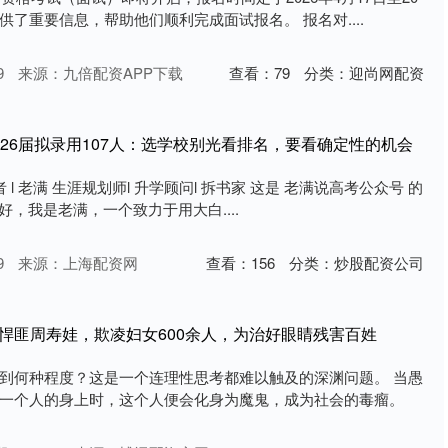
了重要信息，帮助他们顺利完成面试报名。 报名对....
9
来源：九倍配资APP下载
查看：
79
分类：
迎尚网配资
026届拟录用107人：选学校别光看排名，要看确定性的机会
 l 老满 生涯规划师l 升学顾问l 拆书家 这是 老满说高考公众号 的
大家好，我是老满，一个致力于用大白....
9
来源：上海配资网
查看：
156
分类：
炒股配资公司
悍匪周寿娃，欺凌妇女600余人，为治好眼睛残害百姓
到何种程度？这是一个连理性思考都难以触及的深渊问题。 当愚
一个人的身上时，这个人便会化身为魔鬼，成为社会的毒瘤。