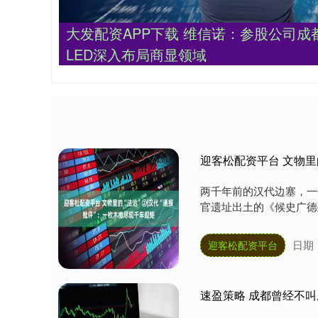
大发配资APP下载 维信诺：参股公司成都辰
LED深入布局商显领域
迎客松配资平台 文物里
两千年前的汉代边塞，一位
官遗址出土的《候史广德坐
日期：
迎客松配资平台
速盈策略 成都曾经不